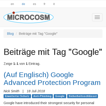
en
de
es
fr
it
Togg
navig
Blog
Beiträge mit Tag "Google"
Beiträge mit Tag "Google"
Zeige
1-1
von
1
Eintrag.
(Auf Englisch)
Google
Advanced Protection Program
Nick Smith
|
18 Juli 2018
Erweiterter Schutz
Anti-Phishing
Google
Sicherheitsschlüssel
Google have introduced their strongest security for personal