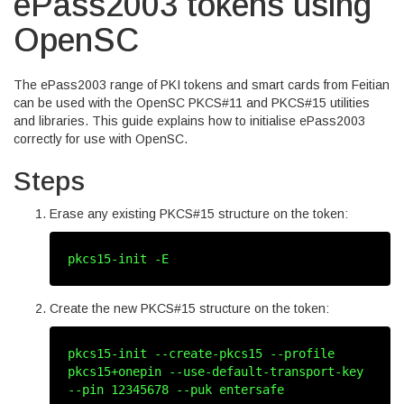
ePass2003 tokens using
OpenSC
The ePass2003 range of PKI tokens and smart cards from Feitian
can be used with the OpenSC PKCS#11 and PKCS#15 utilities
and libraries. This guide explains how to initialise ePass2003
correctly for use with OpenSC.
Steps
Erase any existing PKCS#15 structure on the token:
pkcs15‑init ‑E
Create the new PKCS#15 structure on the token:
pkcs15‑init ‑‑create‑pkcs15 ‑‑profile
pkcs15+onepin ‑‑use‑default‑transport‑key
‑‑pin 12345678 ‑‑puk entersafe