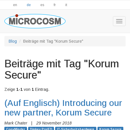
en
de
es
fr
it
Togg
navig
Blog
Beiträge mit Tag "Korum Secure"
Beiträge mit Tag "Korum
Secure"
Zeige
1-1
von
1
Eintrag.
(Auf Englisch)
Introducing our
new partner, Korum Secure
Mark Chater
|
29 November 2018
CopyMinder
Dinkey Pro/FD
IT-Sicherheitshardware
Korum Secure